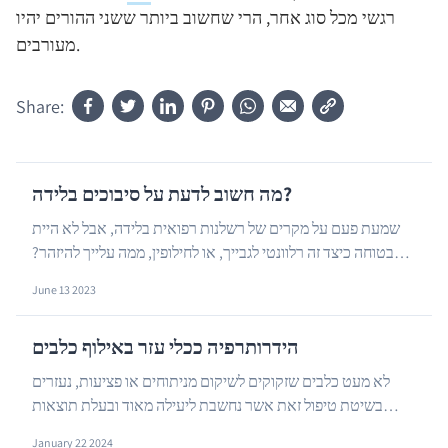
רגשי מכל סוג אחר, הרי שחשוב ביותר ששני ההורים יהיו
מעורבים.
Share:
מה חשוב לדעת על סיבוכים בלידה?
שמעת פעם על מקרים של רשלנות רפואית בלידה, אבל לא היית
בטוחה כיצד זה רלוונטי לגבייך, או לחילופין, ממה עלייך להיזהר?
…
המשיכי לקרוא את הכתבה הבאה – מידע חשו...
June 13 2023
הידרותרפיה ככלי עזר באילוף כלבים
לא מעט כלבים שזקוקים לשיקום מניתוחים או פציעות, נעזרים
בשיטת טיפול זאת אשר נחשבת ליעילה מאוד ובעלת תוצאות
…
טובות. יחד עם זאת, ישנם מצבים שבהם שיטת הטיפול...
January 22 2024